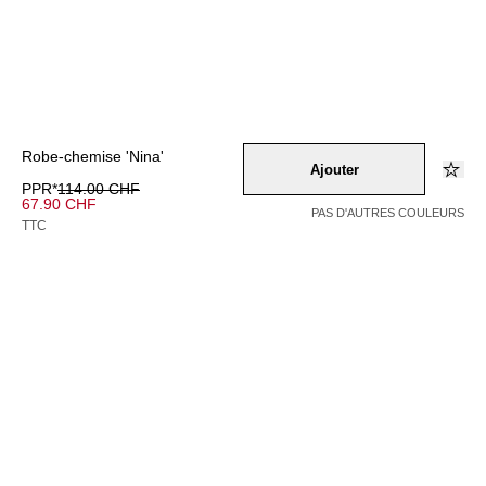
Robe-chemise 'Nina'
Ajouter
PPR*
114.00 CHF
67.90 CHF
PAS D'AUTRES COULEURS
TTC
Couleur –
orange