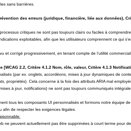
les sans barrières.
révention des erreurs (juridique, financière, liée aux données), Cr
processus critiques ne sont pas toujours clairs ou faciles à comprendre
indications exploitables, afin que les utilisateurs comprennent ce qui 
vu et corrigé progressivement, en tenant compte de l’utilité commercial
WCAG 2.2, Critère 4.1.2 Nom, rôle, valeur, Critère 4.1.3 Notificati
alisés (par ex. onglets, accordéons, mises à jour dynamiques de conten
ats, propriétés). Cela concerne à la fois des attributs ARIA mal employé
ses à jour, notifications) ne sont pas toujours communiqués intégralem
nt tous les composants UI personnalisés et formons notre équipe de d
afin de respecter les exigences légales.
aisonnable:
eb ne peuvent actuellement pas être supprimées à court terme pour des r