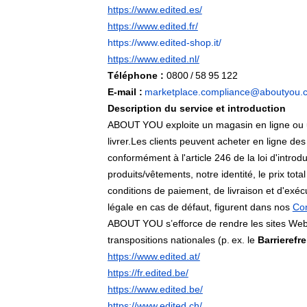
https://www.edited.es/
https://www.edited.fr/
https://www.edited‑shop.it/
https://www.edited.nl/
Téléphone :
0800 / 58 95 122
E‑mail :
marketplace.compliance@aboutyou.
Description du service et introduction
ABOUT YOU exploite un magasin en ligne ou un
livrer.Les clients peuvent acheter en ligne des
conformément à l'article 246 de la loi d'introd
produits/vêtements, notre identité, le prix tot
conditions de paiement, de livraison et d'exéc
légale en cas de défaut, figurent dans nos
Con
ABOUT YOU s’efforce de rendre les sites We
transpositions nationales (p. ex. le
Barrierefr
https://www.edited.at/
https://fr.edited.be/
https://www.edited.be/
https://www.edited.ch/