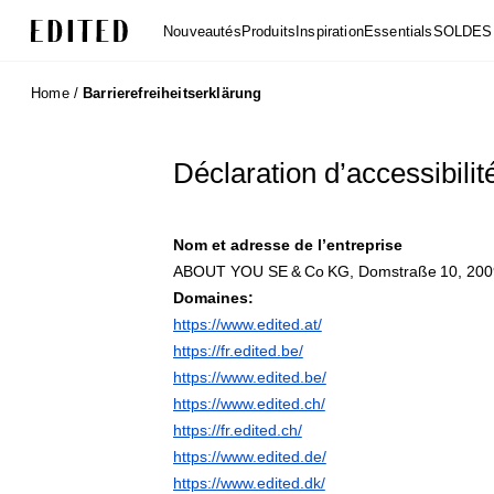
Edited
Nouveautés
Produits
Inspiration
Essentials
SOLDES
Home
/
Barrierefreiheitserklärung
Déclaration d’accessibilit
Nom et adresse de l’entreprise
ABOUT YOU SE & Co KG, Domstraße 10, 200
Domaines:
https://www.edited.at/
https://fr.edited.be/
https://www.edited.be/
https://www.edited.ch/
https://fr.edited.ch/
https://www.edited.de/
https://www.edited.dk/