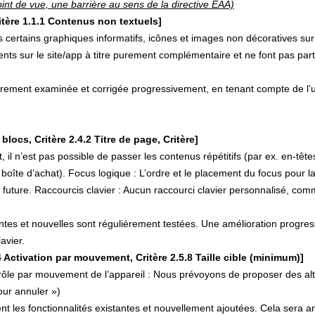
oint de vue, une barrière au sens de la directive EAA)
itère 1.1.1 Contenus non textuels]
 certains graphiques informatifs, icônes et images non décoratives sur 
ents sur le site/app à titre purement complémentaire et ne font pas parti
ièrement examinée et corrigée progressivement, en tenant compte de l’u
locs, Critère 2.4.2 Titre de page, Critère]
, il n’est pas possible de passer les contenus répétitifs (par ex. en-tê
 boîte d’achat). Focus logique : L’ordre et le placement du focus pour l
n future. Raccourcis clavier : Aucun raccourci clavier personnalisé, co
antes et nouvelles sont régulièrement testées. Une amélioration progres
avier.
 Activation par mouvement, Critère 2.5.8 Taille cible (minimum)]
ôle par mouvement de l’appareil : Nous prévoyons de proposer des alte
ur annuler »)
t les fonctionnalités existantes et nouvellement ajoutées. Cela sera a