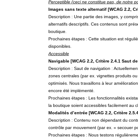
Perceptible (ceci ne constitue pas, de notre p
Images sans texte alternatif [WCAG 2.2, Cr
Description : Une partie des images, y compris
alternatifs descriptifs. Ces contenus sont prés
boutique.
Prochaines étapes : Cette situation est régul
disponibles.
Accessible
Navigable [WCAG 2.2, Critère 2.4.1 Saut de b
Description : Saut de navigation : Actuellement
zones centrales (par ex. vignettes produits ou
optimisés. Nous travaillons à leur amélioratio
encore été implémenté.
Prochaines étapes : Les fonctionnalités exist
la boutique soient accessibles facilement au cl
Modalités d’entrée [WCAG 2.2, Critère 2.5.4
Description : Contenu non dépendant du contr
contrôle par mouvement (par ex. « secouer po
Prochaines étapes : Nous testons régulièremen