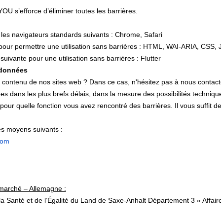
YOU s’efforce d’éliminer toutes les barrières.
c les navigateurs standards suivants : Chrome, Safari
 pour permettre une utilisation sans barrières : HTML, WAI-ARIA, CSS, 
suivante pour une utilisation sans barrières : Flutter
rdonnées
u contenu de nos sites web ? Dans ce cas, n'hésitez pas à nous contact
ées dans les plus brefs délais, dans la mesure des possibilités techniq
t pour quelle fonction vous avez rencontré des barrières. Il vous suffit d
es moyens suivants :
com
 marché – Allemagne :
 la Santé et de l’Égalité du Land de Saxe-Anhalt Département 3 « Affaires