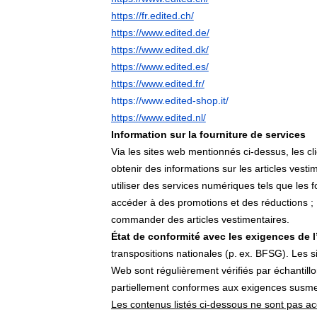
https://fr.edited.ch/
https://www.edited.de/
https://www.edited.dk/
https://www.edited.es/
https://www.edited.fr/
https://www.edited‑shop.it/
https://www.edited.nl/
Information sur la fourniture de services
Via les sites web mentionnés ci-dessus, les cl
obtenir des informations sur les articles vestim
utiliser des services numériques tels que les f
accéder à des promotions et des réductions ;
commander des articles vestimentaires.
État de conformité avec les exigences de l
transpositions nationales (p. ex. BFSG). Les
Web sont régulièrement vérifiés par échantill
partiellement conformes aux exigences susmen
Les contenus listés ci‑dessous ne sont pas ac