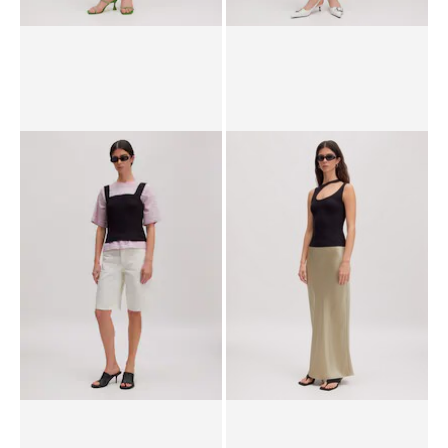
Sweat-shirt
Pantalon 'Sasha'
PPR*
89.90 CHF
79.90 CHF
PPR*
69.90 CHF
58.90 CHF