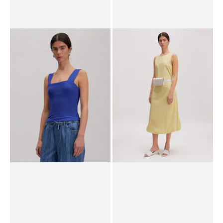
Haut 'Bea'
Haut 'Lilian'
28.90 CHF
PPR*
35.90 CHF
31.90 CHF