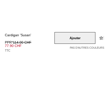
Cardigan 'Susan'
Ajouter
PPR*
114.00 CHF
77.90 CHF
PAS D'AUTRES COULEURS
TTC
Couleur –
grau