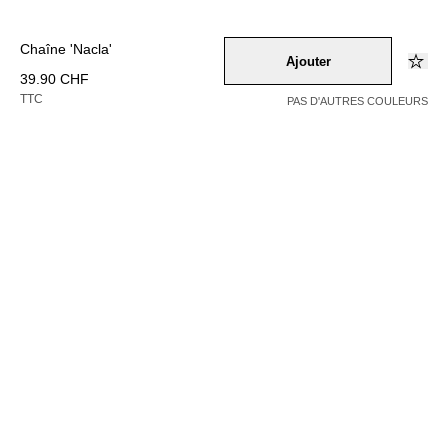
Chaîne 'Nacla'
Ajouter
39.90 CHF
TTC
PAS D'AUTRES COULEURS
Couleur –
gold
Sélectionnez une taille
1