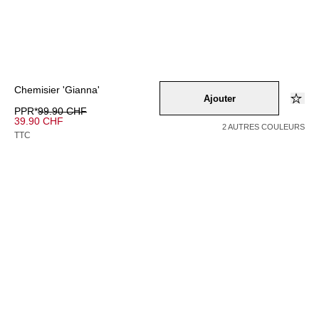
Chemisier 'Gianna'
Ajouter
PPR*
99.90 CHF
39.90 CHF
2 AUTRES COULEURS
TTC
Couleur –
ros