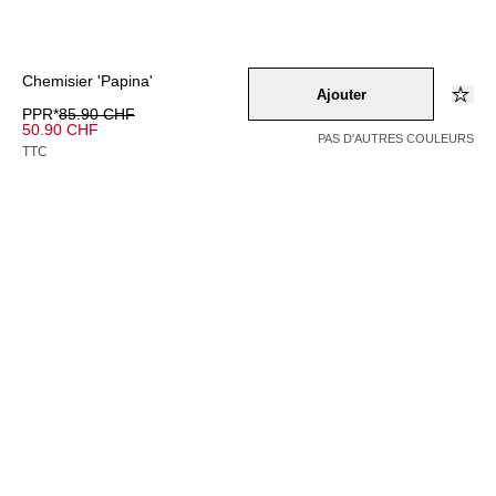
Chemisier 'Papina'
Ajouter
PPR*
85.90 CHF
50.90 CHF
PAS D'AUTRES COULEURS
TTC
Couleur –
hellgelb
Sélectionnez une taille