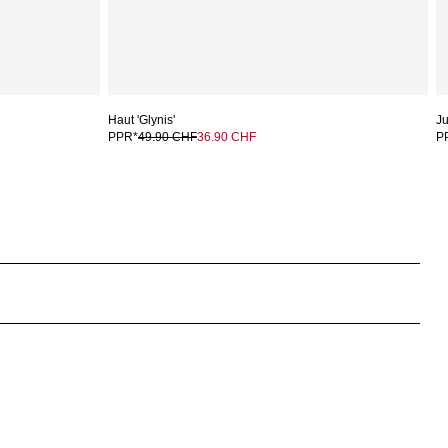
Haut 'Glynis'
Ju
PPR*
49.90 CHF
36.90 CHF
P