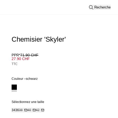
Recherche
Chemisier 'Skyler'
PPR*
71.90 CHF
27.90 CHF
TTC
Couleur –
schwarz
Sélectionnez une taille
34
36
38
40
42