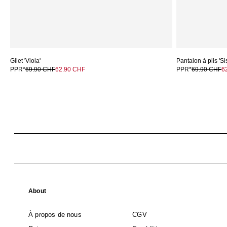
Gilet 'Viola'
Pantalon à plis 'Si
PPR*
69.90 CHF
62.90 CHF
PPR*
69.90 CHF
6
About
À propos de nous
CGV