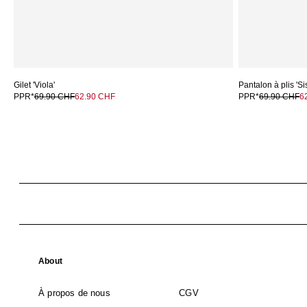
Gilet 'Viola'
Pantalon à plis 'Si
PPR*
69.90 CHF
62.90 CHF
PPR*
69.90 CHF
6
About
À propos de nous
CGV