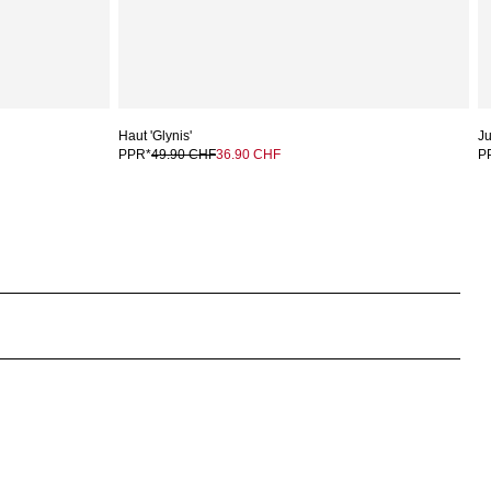
Haut 'Glynis'
Ju
PPR*
49.90 CHF
36.90 CHF
P