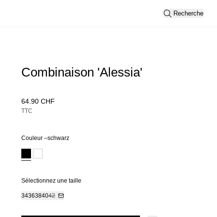
Recherche
Combinaison 'Alessia'
64.90 CHF
TTC
Couleur –
schwarz
Sélectionnez une taille
34
36
38
40
42