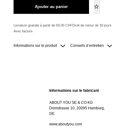
Ajouter au panier
Livraison gratuite à partir de 60.00 CHF
Droit de retour de 30 jours
Avec facture
Informations sur le produit
Conseils d’entretien
Informations sur le fabricant
ABOUT YOU SE & CO KG
Domstrasse 10, 20095 Hamburg,
DE
www.aboutyou.com