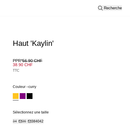
Recherche
Haut 'Kaylin'
PPR*
56.90 CHF
38.90 CHF
TTC
Couleur –
curry
Sélectionnez une taille
34
36
38
40
42