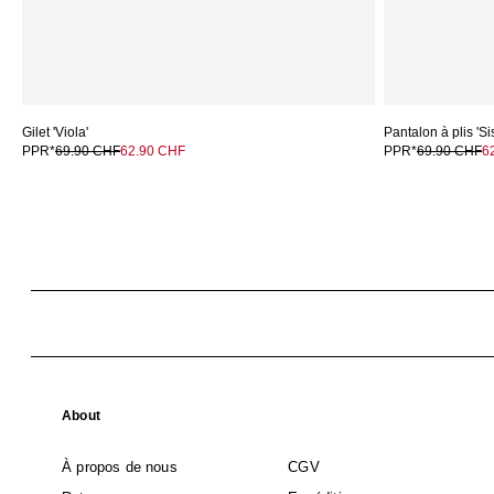
Gilet 'Viola'
Pantalon à plis 'Si
PPR*
69.90 CHF
62.90 CHF
PPR*
69.90 CHF
6
About
À propos de nous
CGV