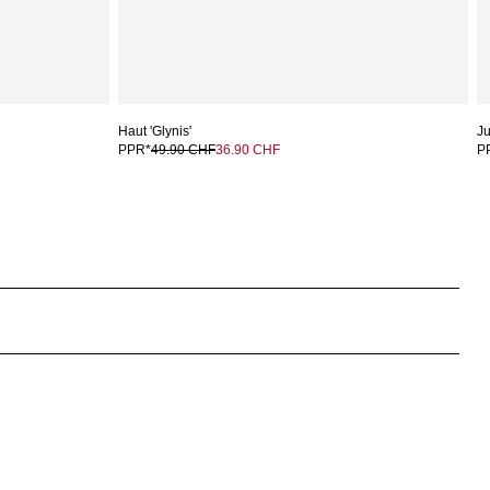
Haut 'Glynis'
Ju
PPR*
49.90 CHF
36.90 CHF
P