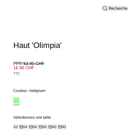
Recherche
Haut 'Olimpia'
PPR*
43.90 CHF
16.90 CHF
TTC
Couleur –
hellgruen
Sélectionnez une taille
32
34
36
38
40
42