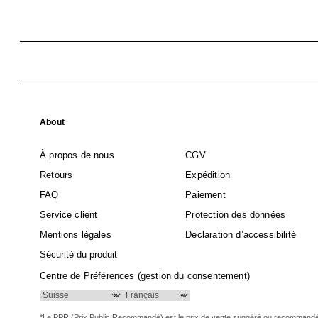
About
À propos de nous
CGV
Retours
Expédition
FAQ
Paiement
Service client
Protection des données
Mentions légales
Déclaration d’accessibilité
Sécurité du produit
Centre de Préférences (gestion du consentement)
*Le PPR (Prix Public Recommandé) est le prix de vente suggéré ou recommand