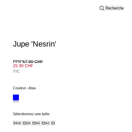
Recherche
Jupe 'Nesrin'
PPR*
67.90 CHF
25.90 CHF
TTC
Couleur –
blau
Sélectionnez une taille
34
36
38
40
42