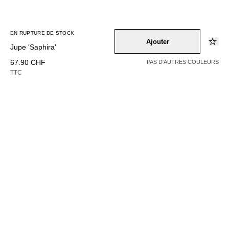
EN RUPTURE DE STOCK
Ajouter
Jupe 'Saphira'
67.90 CHF
PAS D'AUTRES COULEURS
TTC
EN RUPTURE DE STOCK
Couleur –
gelb
Sélectionnez une taille