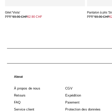
Gilet 'Viola'
Pantalon à plis 'Si
PPR*
69.90 CHF
62.90 CHF
PPR*
69.90 CHF
6
About
À propos de nous
CGV
Retours
Expédition
FAQ
Paiement
Service client
Protection des données