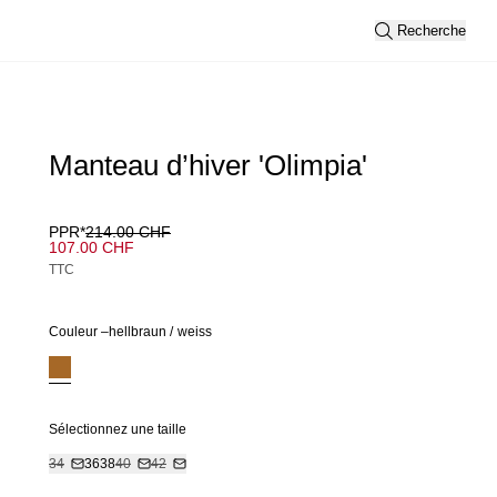
Recherche
Manteau d’hiver 'Olimpia'
PPR*
214.00 CHF
107.00 CHF
TTC
Couleur –
hellbraun
/
weiss
Sélectionnez une taille
34
36
38
40
42