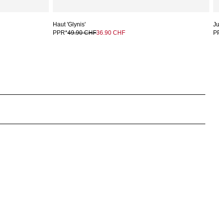
Haut 'Glynis'
Ju
PPR*
49.90 CHF
36.90 CHF
P