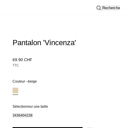
Recherche
Pantalon 'Vincenza'
69.90 CHF
TTC
Couleur –
beige
Sélectionnez une taille
34
36
40
42
38