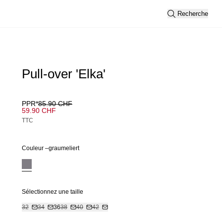
Recherche
Pull-over 'Elka'
PPR*
85.90 CHF
59.90 CHF
TTC
Couleur –
graumeliert
Sélectionnez une taille
32
34
36
38
40
42