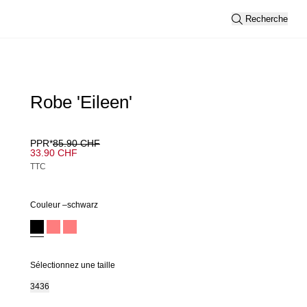
Recherche
Robe 'Eileen'
PPR*
85.90 CHF
33.90 CHF
TTC
Couleur –
schwarz
Sélectionnez une taille
34
36