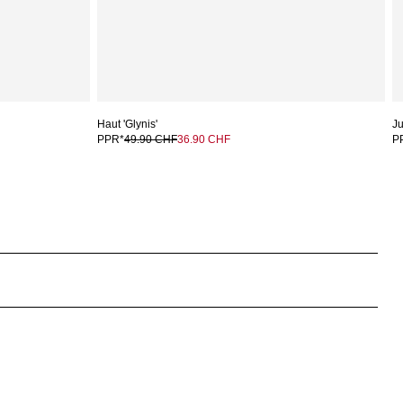
Haut 'Glynis'
Ju
PPR*
49.90 CHF
36.90 CHF
P