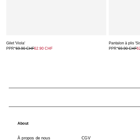
Gilet 'Viola'
Pantalon à plis 'Si
PPR*
69.90 CHF
62.90 CHF
PPR*
69.90 CHF
6
About
À propos de nous
CGV