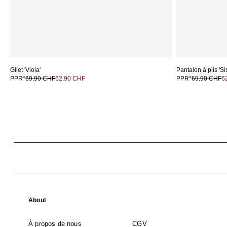
Gilet 'Viola'
Pantalon à plis 'Si
PPR*
69.90 CHF
62.90 CHF
PPR*
69.90 CHF
6
About
À propos de nous
CGV