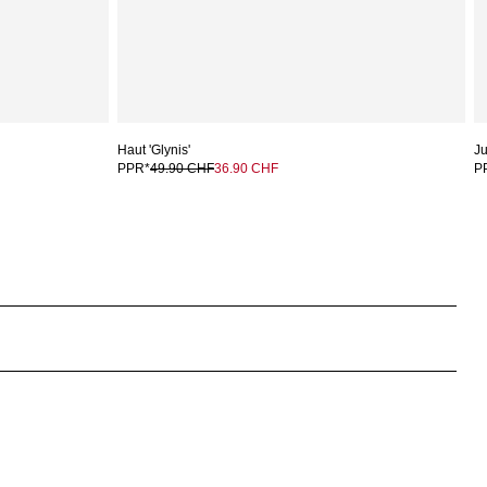
Haut 'Glynis'
Ju
PPR*
49.90 CHF
36.90 CHF
P