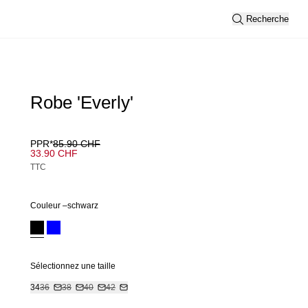
Recherche
Robe 'Everly'
PPR*
85.90 CHF
33.90 CHF
TTC
Couleur –
schwarz
Sélectionnez une taille
34
36
38
40
42