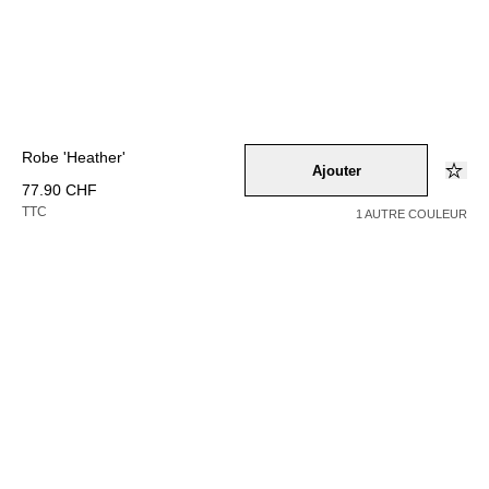
Robe 'Heather'
Ajouter
77.90 CHF
TTC
1 AUTRE COULEUR
Couleur –
mischfarben