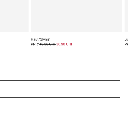
Haut 'Glynis'
Ju
PPR*
49.90 CHF
36.90 CHF
P