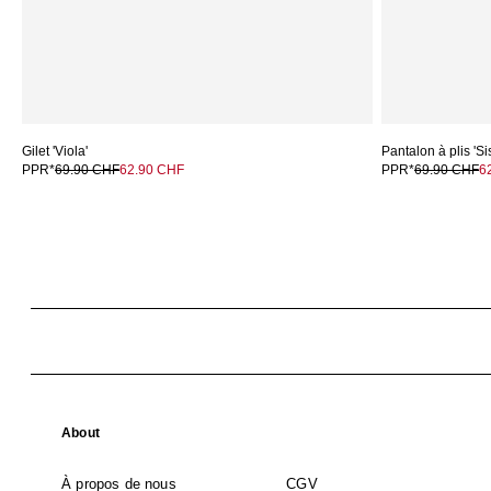
Gilet 'Viola'
Pantalon à plis 'Si
PPR*
69.90 CHF
62.90 CHF
PPR*
69.90 CHF
6
About
À propos de nous
CGV