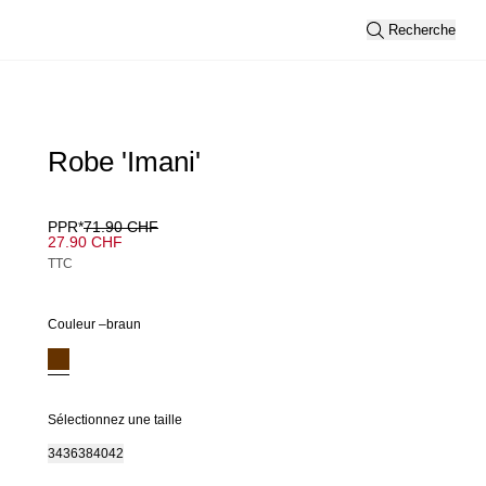
Recherche
Robe 'Imani'
PPR*
71.90 CHF
27.90 CHF
TTC
Couleur –
braun
Sélectionnez une taille
34
36
38
40
42