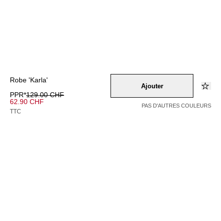
Robe 'Karla'
Ajouter
PPR*
129.00 CHF
62.90 CHF
PAS D'AUTRES COULEURS
TTC
Couleur –
navy
/
lila
/
rot