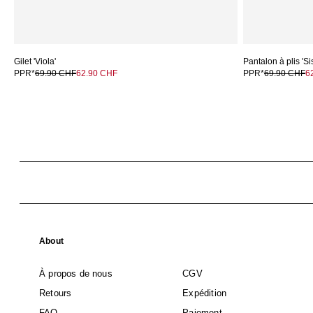
Gilet 'Viola'
Pantalon à plis 'Si
PPR*
69.90 CHF
62.90 CHF
PPR*
69.90 CHF
6
About
À propos de nous
CGV
Retours
Expédition
FAQ
Paiement