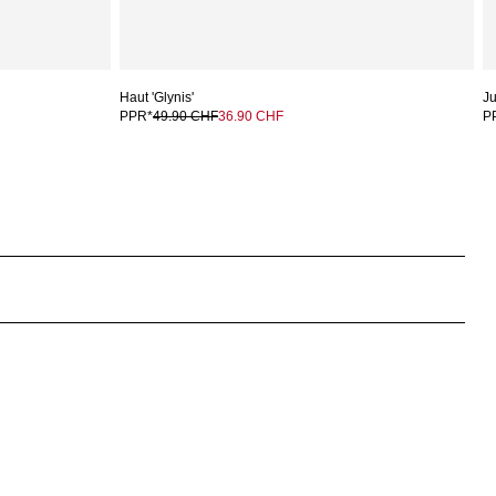
Haut 'Glynis'
Ju
PPR*
49.90 CHF
36.90 CHF
P