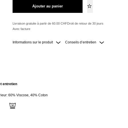
Ajouter au panier
Livraison gratuite à partir de 60.00 CHF
Droit de retour de 30 jours
Avec facture
Informations sur le produit
Conseils d’entretien
t entretien
rieur: 60% Viscose, 40% Coton