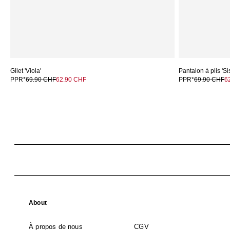
Gilet 'Viola'
Pantalon à plis 'Si
PPR*
69.90 CHF
62.90 CHF
PPR*
69.90 CHF
6
About
À propos de nous
CGV