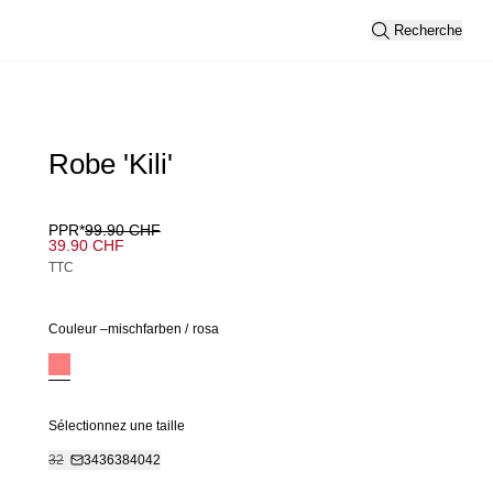
Recherche
Robe 'Kili'
PPR*
99.90 CHF
39.90 CHF
TTC
Couleur –
mischfarben
/
rosa
Sélectionnez une taille
32
34
36
38
40
42