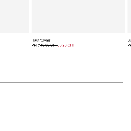
Haut 'Glynis'
Ju
PPR*
49.90 CHF
36.90 CHF
P