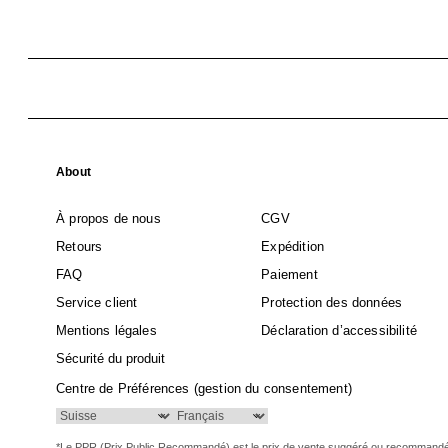
About
À propos de nous
CGV
Retours
Expédition
FAQ
Paiement
Service client
Protection des données
Mentions légales
Déclaration d’accessibilité
Sécurité du produit
Centre de Préférences (gestion du consentement)
*Le PPR (Prix Public Recommandé) est le prix de vente suggéré ou recommand