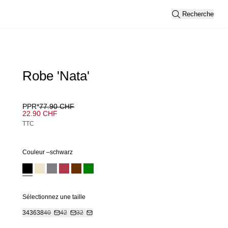
Recherche
Robe 'Nata'
PPR*
77.90 CHF
22.90 CHF
TTC
Couleur –
schwarz
Sélectionnez une taille
34
36
38
40
42
32