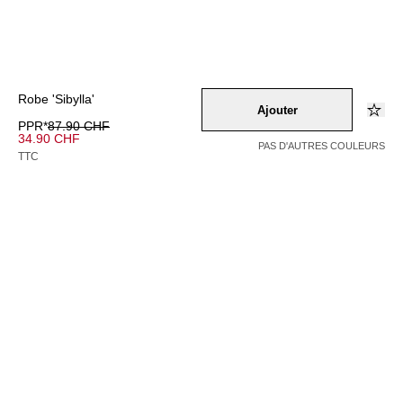
Robe 'Sibylla'
Ajouter
PPR*
87.90 CHF
34.90 CHF
PAS D'AUTRES COULEURS
TTC
Couleur –
schwarz