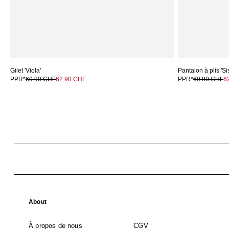
Gilet 'Viola'
Pantalon à plis 'Si
PPR*
69.90 CHF
62.90 CHF
PPR*
69.90 CHF
6
About
À propos de nous
CGV