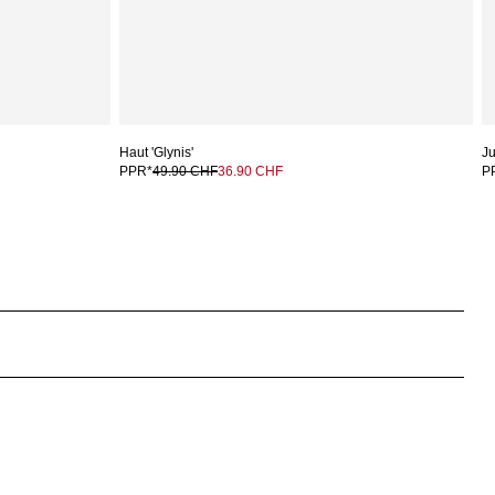
Haut 'Glynis'
Ju
PPR*
49.90 CHF
36.90 CHF
P