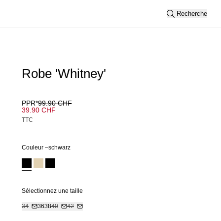
Recherche
Robe 'Whitney'
PPR*
99.90 CHF
39.90 CHF
TTC
Couleur –
schwarz
Sélectionnez une taille
34
36
38
40
42