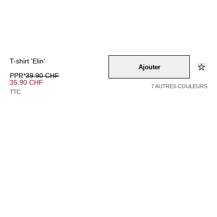
T-shirt 'Elin'
Ajouter
PPR*
39.90 CHF
35.90 CHF
7 AUTRES COULEURS
TTC
Couleur –
graumeliert