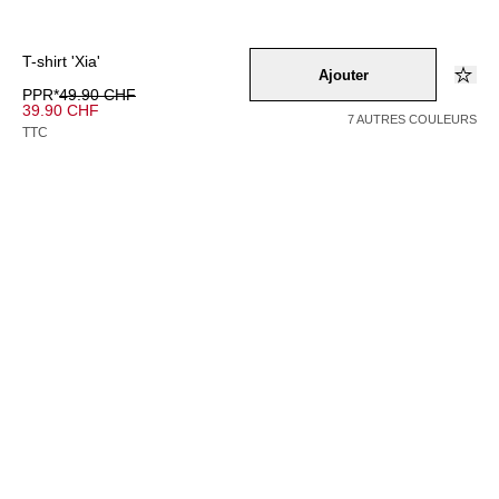
T-shirt 'Xia'
Ajouter
PPR*
49.90 CHF
39.90 CHF
7 AUTRES COULEURS
TTC
Couleur –
creme
/
weiss
Sélectionnez une taille