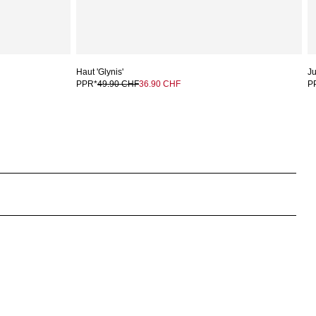
Haut 'Glynis'
Ju
PPR*
49.90 CHF
36.90 CHF
P