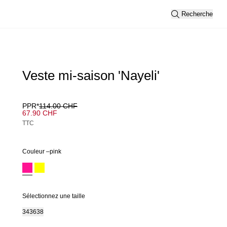
Recherche
Veste mi-saison 'Nayeli'
PPR*
114.00 CHF
67.90 CHF
TTC
Couleur –
pink
Sélectionnez une taille
34
36
38