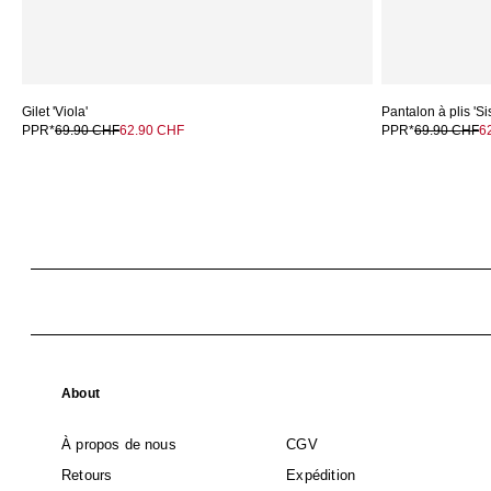
Gilet 'Viola'
Pantalon à plis 'Si
PPR*
69.90 CHF
62.90 CHF
PPR*
69.90 CHF
6
About
À propos de nous
CGV
Retours
Expédition