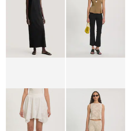
PPR*
69.90 CHF
62.90 CHF
PPR*
69.90 CHF
62.90 CHF
Robe 'Liadan'
Haut 'Glynis'
64.90 CHF
PPR*
49.90 CHF
36.90 CHF