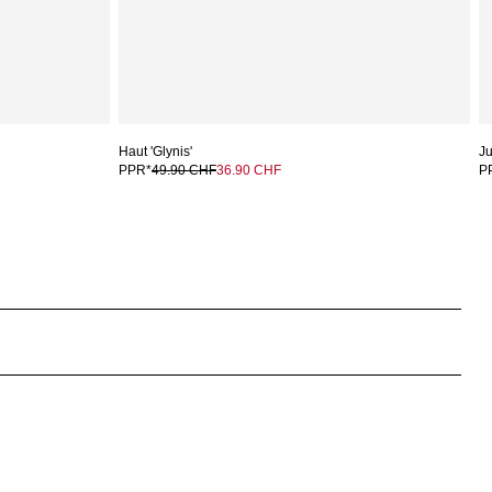
Haut 'Glynis'
Ju
PPR*
49.90 CHF
36.90 CHF
P