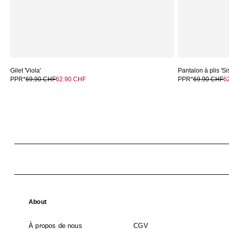
Gilet 'Viola'
Pantalon à plis 'Si
PPR*
69.90 CHF
62.90 CHF
PPR*
69.90 CHF
6
About
À propos de nous
CGV