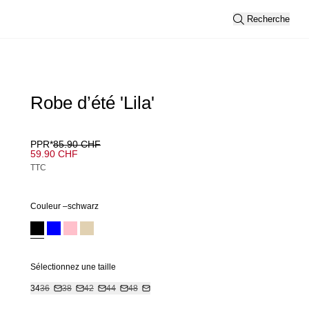
Recherche
Robe d’été 'Lila'
PPR*
85.90 CHF
59.90 CHF
TTC
Couleur –
schwarz
Sélectionnez une taille
34
36
38
42
44
48