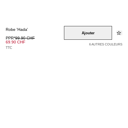
Robe 'Hada'
Ajouter
PPR*
99.90 CHF
69.90 CHF
6 AUTRES COULEURS
TTC
Couleur –
grau