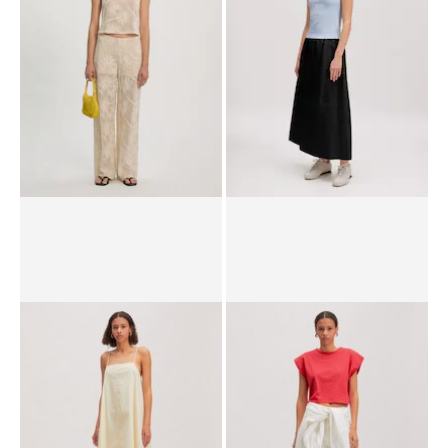
PPR*
89.90 CHF
62.90 CHF
PPR*
69.90 CHF
48.90 CHF
Haut 'Ude'
Jupe 'Juliet'
PPR*
49.90 CHF
39.90 CHF
PPR*
89.90 CHF
35.90 CHF