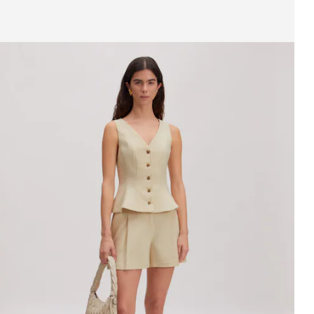
ffichage de l’image 1 sur 3
ilet 'Nadja'
PPR*
69.90 CHF
55.90 CHF