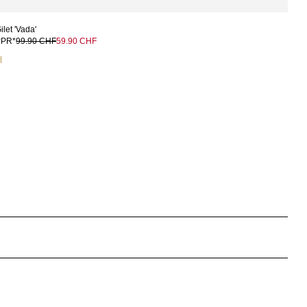
ilet 'Vada'
PPR*
99.90 CHF
59.90 CHF