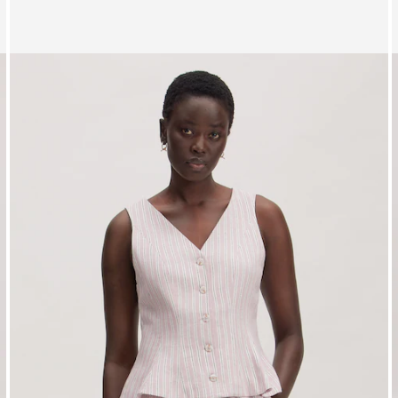
Affichage de l’image 1 sur 3
A
Gilet 'Rike'
G
PPR*
64.90 CHF
51.90 CHF