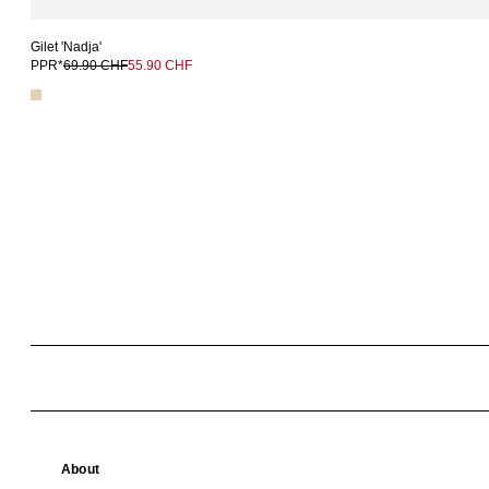
Gilet 'Nadja'
PPR*
69.90 CHF
55.90 CHF
About