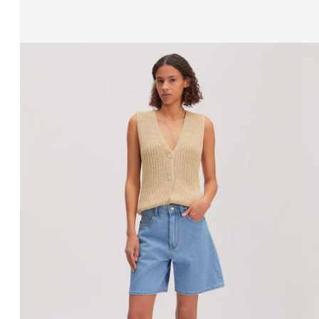
Affichage de l’image 1 sur 3
Gilet 'Viola'
PPR*
69.90 CHF
62.90 CHF