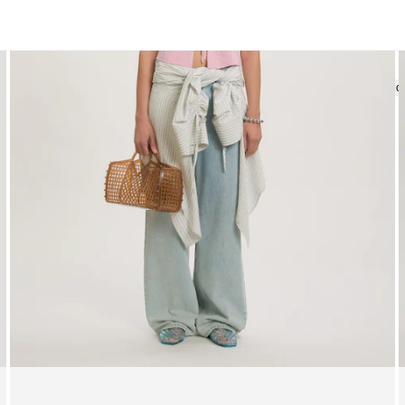
Hauts
Blouses
Sweaters
Mailles
Jupes
Pantalons
Jeans
Affic