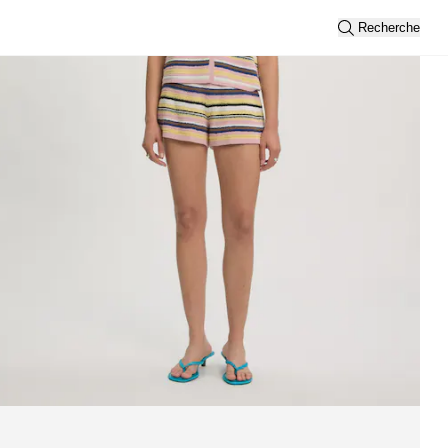
Recherche
her tout
Trier par
Nouveautés
Vue
2
3
Filtre