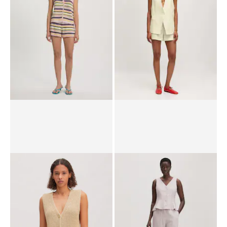
PPR*
69.90 CHF
62.90 CHF
PPR*
64.90 CHF
51.90 CHF
Gilet 'Nadja'
Gilet 'Willow'
PPR*
69.90 CHF
55.90 CHF
89.90 CHF