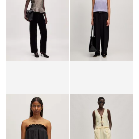
PPR*
69.90 CHF
27.90 CHF
PPR*
69.90 CHF
55.90 CHF
Chemisier 'Freya'
Chemisier 'Philippe'
PPR*
67.90 CHF
58.90 CHF
PPR*
59.90 CHF
35.90 CHF