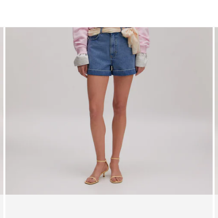
Robes
Shorts
Jupes
Hauts
Pantalons