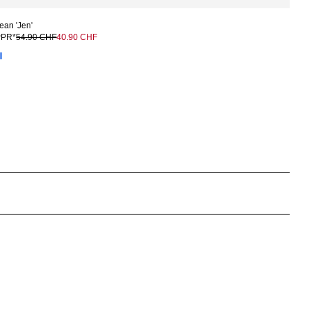
ean 'Jen'
PPR*
54.90 CHF
40.90 CHF