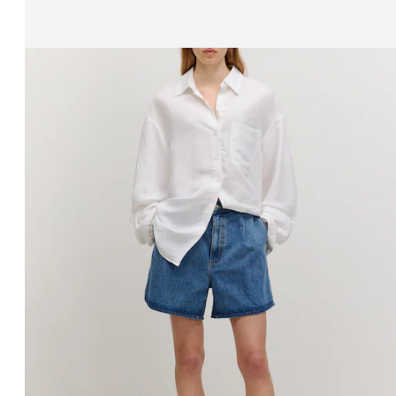
Affichage de l’image 1 sur 4
Pantalon 'Gustava'
PPR*
69.90 CHF
48.90 CHF