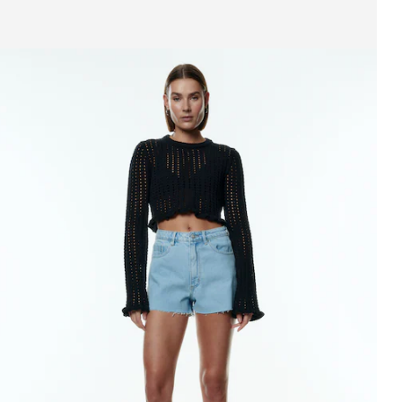
ffichage de l’image 1 sur 3
ean 'Tardis'
PPR*
71.90 CHF
42.90 CHF