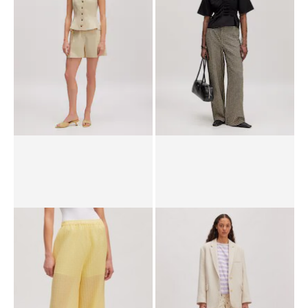
PPR*
119.00 CHF
46.90 CHF
PPR*
89.90 CHF
44.90 CHF
Pantalon 'Sissy'
Pantalon 'Pippa'
89.90 CHF
PPR*
99.90 CHF
84.90 CHF