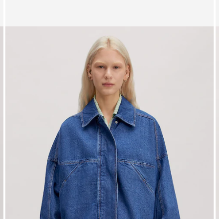
Affichage de l’image 1 sur 3
A
Veste mi-saison 'Brooklyn'
V
PPR*
139.00 CHF
124.00 CHF