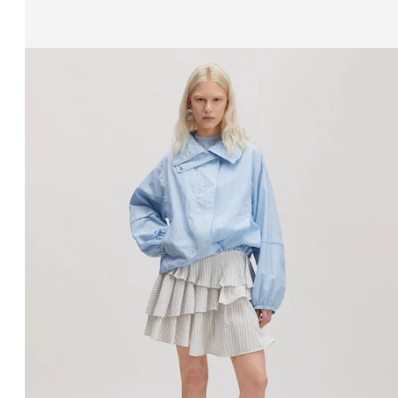
Affichage de l’image 1 sur 3
Veste mi-saison 'Carola'
PPR*
169.00 CHF
142.00 CHF