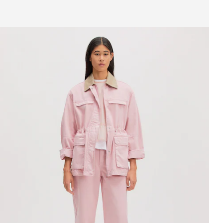
ffichage de l’image 1 sur 3
este mi-saison 'Bexley'
PPR*
119.00 CHF
99.90 CHF