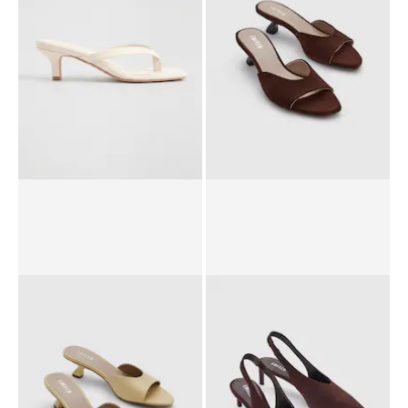
PPR*
112.00 CHF
74.90 CHF
PPR*
67.90 CHF
45.90 CHF
Sandales 'Nico'
Sandales 'Treasure'
PPR*
87.90 CHF
59.90 CHF
PPR*
87.90 CHF
72.90 CHF