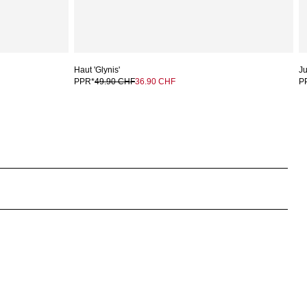
Haut 'Glynis'
Ju
PPR*
49.90 CHF
36.90 CHF
P