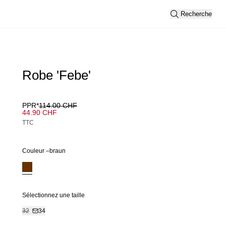
Recherche
Robe 'Febe'
PPR*
114.00 CHF
44.90 CHF
TTC
Couleur –
braun
Sélectionnez une taille
32
34