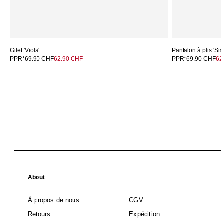
Gilet 'Viola'
Pantalon à plis 'Si
PPR*
69.90 CHF
62.90 CHF
PPR*
69.90 CHF
6
About
À propos de nous
CGV
Retours
Expédition