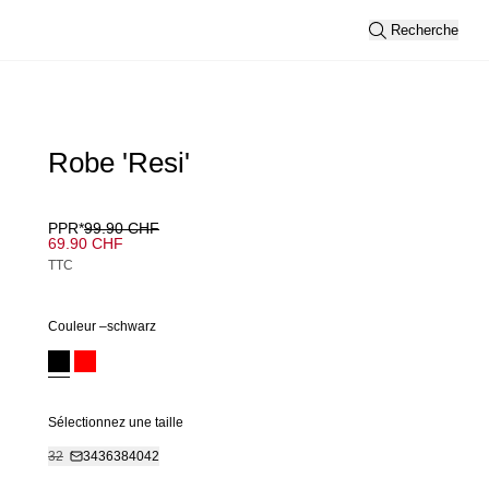
Recherche
Robe 'Resi'
PPR*
99.90 CHF
69.90 CHF
TTC
Couleur –
schwarz
Sélectionnez une taille
32
34
36
38
40
42