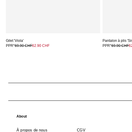
Gilet 'Viola'
Pantalon à plis 'Si
PPR*
69.90 CHF
62.90 CHF
PPR*
69.90 CHF
6
About
À propos de nous
CGV