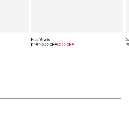
Haut 'Glynis'
Ju
PPR*
49.90 CHF
36.90 CHF
P