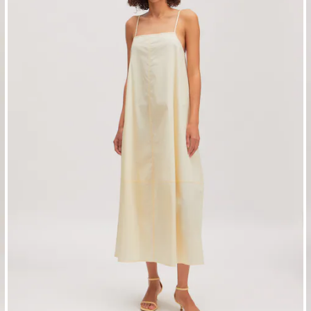
Haut 'Diana'
G
PPR*
49.90 CHF
29.90 CHF
8