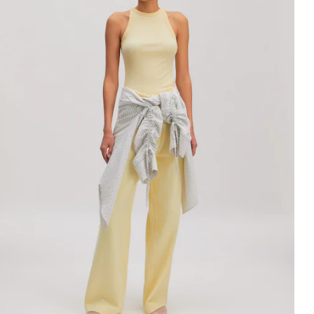
ilet 'Willow'
9.90 CHF