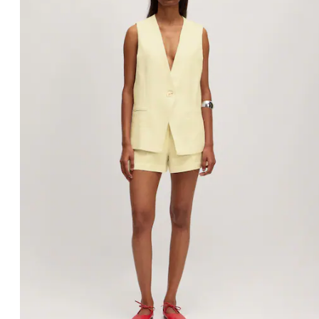
Jupe 'Yasemin'
PPR*
49.90 CHF
34.90 CHF