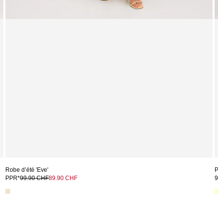
Robe d’été 'Eve'
P
PPR*
99.90 CHF
89.90 CHF
9