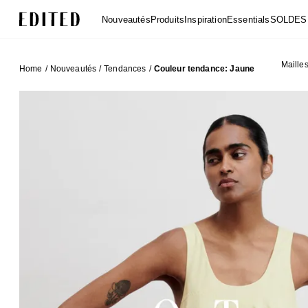
Edited
Nouveautés
Produits
Inspiration
Essentials
SOLDES
Mailles
Home
/
Nouveautés
/
Tendances
/
Couleur tendance: Jaune