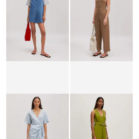
PPR*
69.90 CHF
41.90 CHF
PPR*
99.90 CHF
69.90 CHF
Combinaison 'Noel'
Combinaison 'Noor'
PPR*
89.90 CHF
62.90 CHF
PPR*
89.90 CHF
44.90 CHF