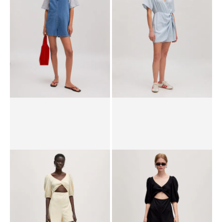
PPR*
69.90 CHF
41.90 CHF
PPR*
99.90 CHF
69.90 CHF
Affichage de l’image 1 sur 3
Affichage de l’image 1 sur 4
Combinaison 'Noel'
Combinaison 'Diane'
PPR*
89.90 CHF
62.90 CHF
PPR*
99.90 CHF
69.90 CHF