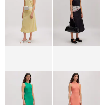
69.90 CHF
PPR*
99.90 CHF
64.90 CHF
Robe 'Flora'
Robe 'Flora'
PPR*
119.00 CHF
99.90 CHF
PPR*
119.00 CHF
82.90 CHF