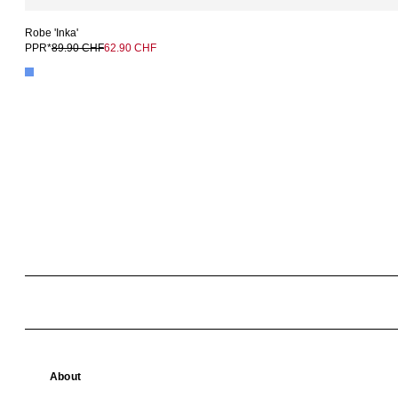
Robe 'Inka'
PPR*
89.90 CHF
62.90 CHF
About