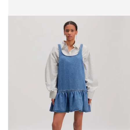
Affichage de l’image 1 sur 3
Robe 'Malin'
PPR*
64.90 CHF
47.90 CHF