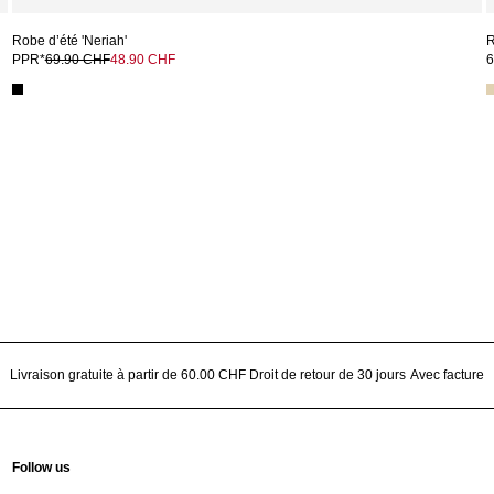
Robe d’été 'Neriah'
R
PPR*
69.90 CHF
48.90 CHF
6
Livraison gratuite à partir de 60.00 CHF
Droit de retour de 30 jours
Avec facture
Follow us