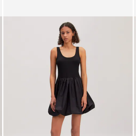
Affichage de l’image 1 sur 4
A
Robes en maille 'Arzu'
PPR*
89.90 CHF
69.90 CHF
4