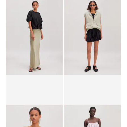
Pantalon 'Ophelia'
Robe d’été 'Neriah'
PPR*
89.90 CHF
35.90 CHF
PPR*
69.90 CHF
48.90 CHF
T-shirt 'Eriko'
Pantalon 'Sanja'
PPR*
49.90 CHF
19.90 CHF
PPR*
64.90 CHF
54.90 CHF