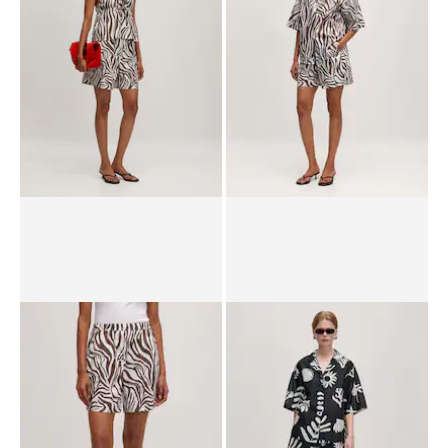
PPR*
89.90 CHF
62.90 CHF
PPR*
54.90 CHF
37.90 CHF
Haut 'Emely'
Chemisier 'Chris'
PPR*
43.90 CHF
29.90 CHF
PPR*
67.90 CHF
25.90 CHF