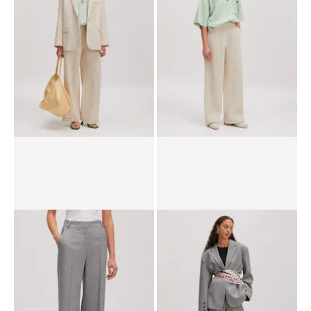
PPR*
99.90 CHF
59.90 CHF
89.90 CHF
Blazer 'Arwen'
Pantalon 'Bianca'
PPR*
169.00 CHF
99.90 CHF
PPR*
129.00 CHF
62.90 CHF